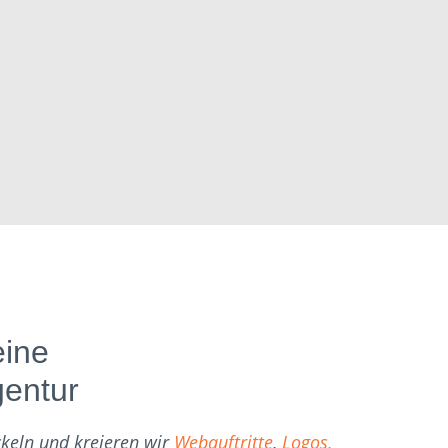
eine
gentur
ckeln und kreieren wir
Webauftritte
,
Logos,